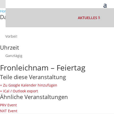
Home
Events
Fronleichnam – Feiertag
Datum
AKTUELLES
16.Juni.2022
Vorbei!
Uhrzeit
Ganztägig
Fronleichnam – Feiertag
Teile diese Veranstaltung
+ Zu Google Kalender hinzufügen
+ iCal / Outlook export
Ähnliche Veranstaltungen
PRV Event
NXT Event