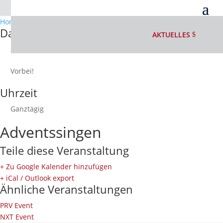
Home
Events
Adventssingen
Datum
AKTUELLES
29.Nov..2024
Vorbei!
Uhrzeit
Ganztägig
Adventssingen
Teile diese Veranstaltung
+ Zu Google Kalender hinzufügen
+ iCal / Outlook export
Ähnliche Veranstaltungen
PRV Event
NXT Event